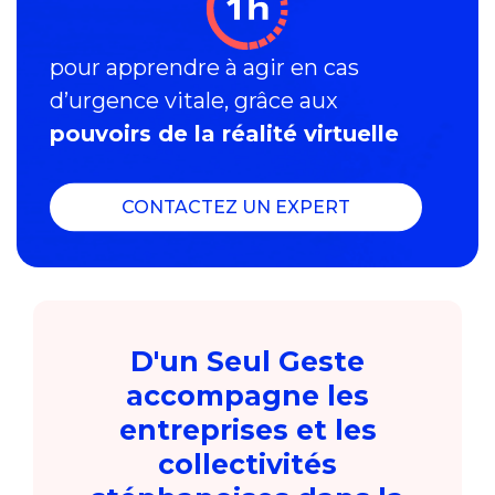
pour apprendre à agir en cas
d’urgence vitale, grâce aux
pouvoirs de la réalité virtuelle
CONTACTEZ UN EXPERT
D'un Seul Geste
accompagne les
entreprises et les
collectivités