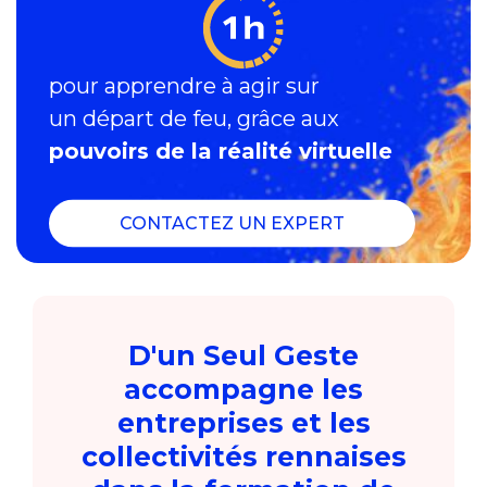
pour apprendre à agir sur
un départ de feu, grâce aux
pouvoirs de la réalité virtuelle
CONTACTEZ UN EXPERT
D'un Seul Geste
accompagne les
entreprises et les
collectivités rennaises