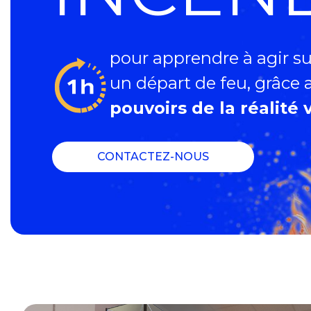
pour apprendre à agir su
un départ de feu, grâce 
pouvoirs de la réalité v
CONTACTEZ-NOUS