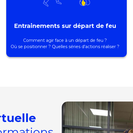
Entrainements sur départ de feu
Comment agir face à un départ de feu ?
Où se positionner ? Quelles séries d'actions réaliser ?
rtuelle
formations