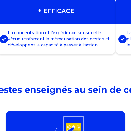
+ EFFICACE
La concentration et l’expérience sensorielle
La
vécue renforcent la mémorisation des gestes et
pl
développent la capacité à passer à l'action.
le
gestes enseignés au sein de c