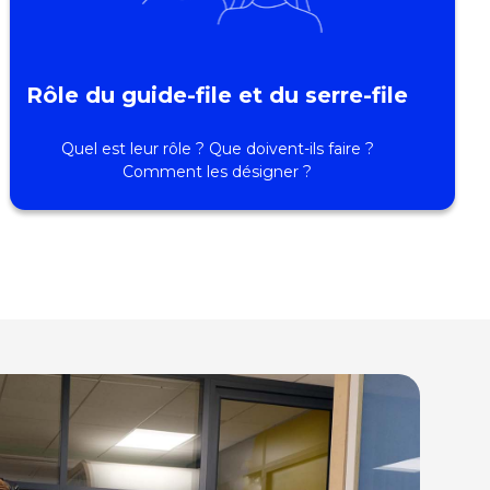
Rôle du guide-file et du serre-file
Quel est leur rôle ? Que doivent-ils faire ?
Comment les désigner ?