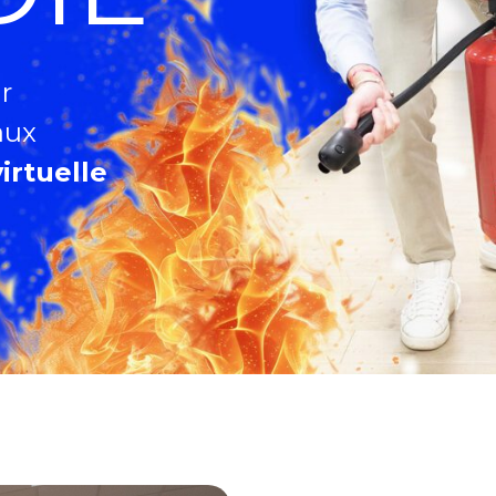
r
aux
irtuelle