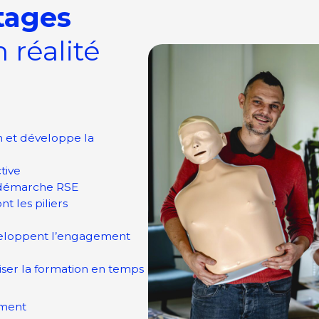
ntages
 réalité
n et développe la
tive
e démarche RSE
nt les piliers
éveloppent l’engagement
liser la formation en temps
ement