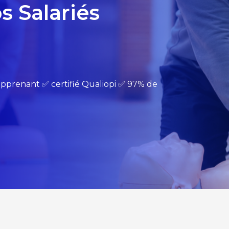
s Salariés
 apprenant ✅​ certifié Qualiopi ✅​ 97% de