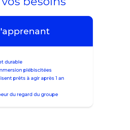
 vos besoins
l'apprenant
t durable
immersion plébiscitées
sent prêts à agir après 1 an
peur du regard du groupe