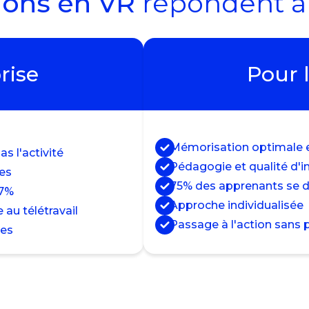
ions en VR
répondent à
rise
Pour 
Mémorisation optimale e
s l'activité
Pédagogie et qualité d'
ies
75% des apprenants se di
97%
Approche individualisée
au télétravail
Passage à l'action sans 
ées