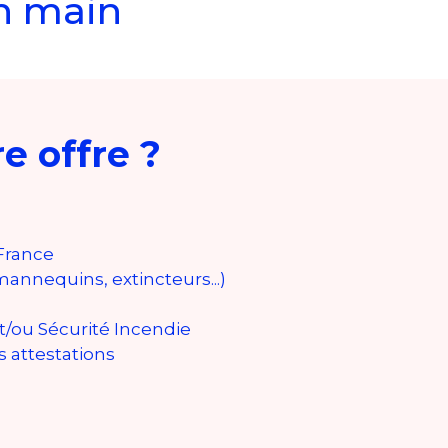
n main
e offre ?
France
mannequins, extincteurs...)
/ou Sécurité Incendie
s attestations