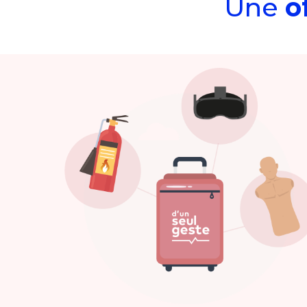
Une
o