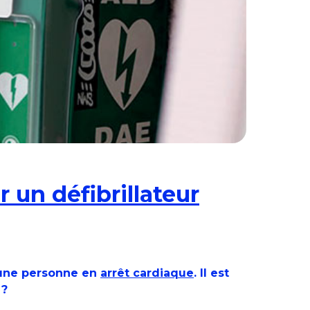
un défibrillateur
r une personne en
arrêt cardiaque
. Il est
 ?